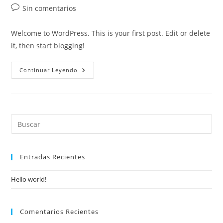
de
de
de
Comentarios
Sin comentarios
la
la
la
de
entrada:
entrada:
entrada:
la
Welcome to WordPress. This is your first post. Edit or delete
entrada:
it, then start blogging!
Hello
Continuar Leyendo
World!
Entradas Recientes
Hello world!
Comentarios Recientes